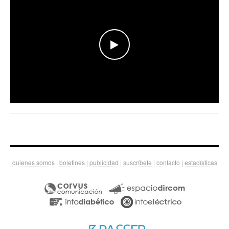
WATCH THE VIDEO
quienes somos
|
boletines
|
publicidad
|
suscríbete
|
contacto
|
estadísticas