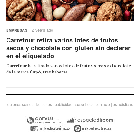
2 years ago
EMPRESAS
Carrefour retira varios lotes de frutos
secos y chocolate con gluten sin declarar
en el etiquetado
Carrefour
ha retirado varios lotes de
frutos secos
y
chocolate
de la marca
Capó
, tras haberse...
quienes somos
|
boletines
|
publicidad
|
suscríbete
|
contacto
|
estadísticas